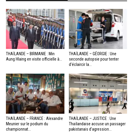
THAÏLANDE – BIRMANIE : Min
THAÏLANDE – GÉORGIE : Une
Aung Hlaing en visite officielle à...
seconde autopsie pour tenter
d’éclaircir la...
THAÏLANDE – FRANCE : Alexandre
THAÏLANDE – JUSTICE : Une
Meunier sur le podium du
Thaïlandaise accuse un passager
championnat...
pakistanais d’agression...