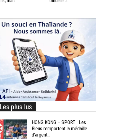
llet, mais...
officielle à...
Les plus lus
HONG KONG – SPORT : Les
Bleus remportent la médaille
d’argent...