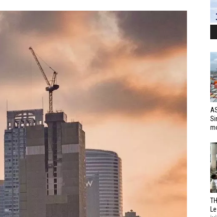
AS
Si
mo
TH
Le