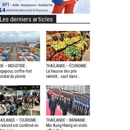
Les derniers articles
IE – INDUSTRIE :
THAÏLANDE – ÉCONOMIE :
ngapour, coffre-fort
La hausse des prix
ndial du plomb
ralentit… sauf dans...
AÏLANDE – TOURISME :
THAÏLANDE – BIRMANIE :
 rebond est confirmé en
Min Aung Hlaing en visite