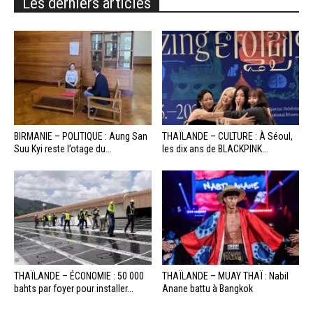
Les derniers articles
BIRMANIE – POLITIQUE : Aung San
THAÏLANDE – CULTURE : À Séoul,
Suu Kyi reste l’otage du...
les dix ans de BLACKPINK...
THAÏLANDE – ÉCONOMIE : 50 000
THAÏLANDE – MUAY THAÏ : Nabil
bahts par foyer pour installer...
Anane battu à Bangkok