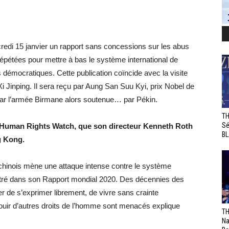
edi 15 janvier un rapport sans concessions sur les abus
épétées pour mettre à bas le système international de
s démocratiques. Cette publication coïncide avec la visite
 Xi Jinping. Il sera reçu par Aung San Suu Kyi, prix Nobel de
par l’armée Birmane alors soutenue… par Pékin.
TH
Sé
e Human Rights Watch, que son directeur Kenneth Roth
BL
g Kong.
inois mène une attaque intense contre le système
ustré dans son Rapport mondial 2020. Des décennies des
 de s’exprimer librement, de vivre sans crainte
 jouir d’autres droits de l’homme sont menacés explique
TH
Na