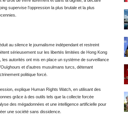
le droit de vivre librement et dans la dignité, a déclaré
ng supervise l’oppression la plus brutale et la plus
écennies.
duit au silence le journalisme indépendant et restreint
ètent sérieusement sur les libertés limitées de Hong Kong
 les autorités ont mis en place un système de surveillance
’Ouïghours et d’autres musulmans turcs, détenant
trinement politique forcé.
ression, explique Human Rights Watch, en utilisant des
nnes grâce à des outils tels que la collecte forcée
lyse des mégadonnées et une intelligence artificielle pour
réer une société sans dissidence.