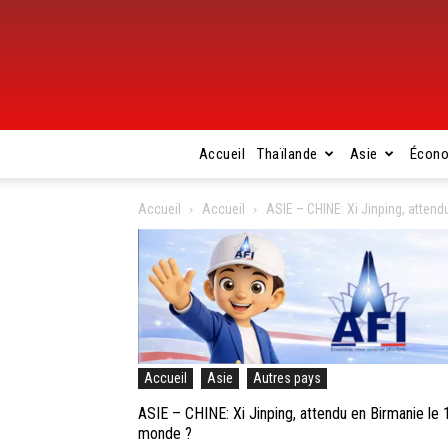
Accueil
Thaïlande
Asie
Écon
Accueil
Accueil
ASIE – CHINE: Xi Jinping, attend
Accueil
Asie
Autres pays
ASIE – CHINE: Xi Jinping, attendu en Birmanie le 
monde ?