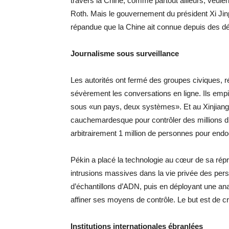
travers la Chine, comme partout ailleurs, veulent 
Roth. Mais le gouvernement du président Xi Jinpi
répandue que la Chine ait connue depuis des d
Journalisme sous surveillance
Les autorités ont fermé des groupes civiques, ré
sévèrement les conversations en ligne. Ils empi
sous «un pays, deux systèmes». Et au Xinjiang,
cauchemardesque pour contrôler des millions d
arbitrairement 1 million de personnes pour endoc
Pékin a placé la technologie au cœur de sa rép
intrusions massives dans la vie privée des perso
d’échantillons d’ADN, puis en déployant une ana
affiner ses moyens de contrôle. Le but est de c
Institutions internationales ébranlées