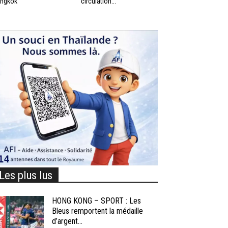
ngkok
circulation...
Les plus lus
HONG KONG – SPORT : Les
Bleus remportent la médaille
d’argent...