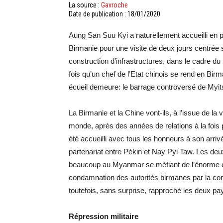
La source :
Gavroche
Date de publication : 18/01/2020
Aung San Suu Kyi a naturellement accueilli en p
Birmanie pour une visite de deux jours centrée su
construction d’infrastructures, dans le cadre du 
fois qu’un chef de l’Etat chinois se rend en Bir
écueil demeure: le barrage controversé de Myit
La Birmanie et la Chine vont-ils, à l’issue de la 
monde, après des années de relations à la fois p
été accueilli avec tous les honneurs à son arriv
partenariat entre Pékin et Nay Pyi Taw. Les deu
beaucoup au Myanmar se méfiant de l’énorme em
condamnation des autorités birmanes par la co
toutefois, sans surprise, rapproché les deux pa
Répression militaire