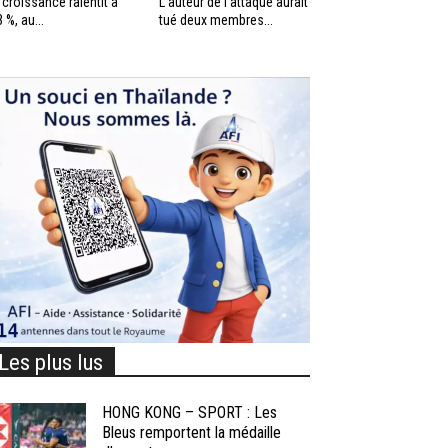
 croissance ralentit à
L’auteur de l’attaque aurait
3 %, au...
tué deux membres...
Les plus lus
HONG KONG – SPORT : Les
Bleus remportent la médaille