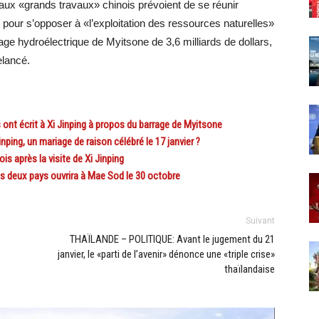
x «grands travaux» chinois prévoient de se réunir
our s’opposer à «l’exploitation des ressources naturelles»
ge hydroélectrique de Myitsone de 3,6 milliards de dollars,
elancé.
t écrit à Xi Jinping à propos du barrage de Myitsone
ping, un mariage de raison célébré le 17 janvier ?
 après la visite de Xi Jinping
 deux pays ouvrira à Mae Sod le 30 octobre
Suivant
THAÏLANDE – POLITIQUE: Avant le jugement du 21
janvier, le «parti de l’avenir» dénonce une «triple crise»
thaïlandaise