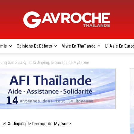
omie
Opinions Et Débats
Vivre En Thaïlande
L’ Asie En Euro
Gavroche
ng San Suu Kyi et Xi Jinping, le barrage de Myitsone
Thaïlande
t Xi Jinping, le barrage de Myitsone