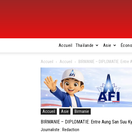
Accueil
Thaïlande
Asie
Écon
Accueil
Accueil
BIRMANIE – DIPLOMATIE: Entre Au
Accueil
Asie
Birmanie
BIRMANIE – DIPLOMATIE: Entre Aung San Suu Kyi e
Journaliste : Redaction