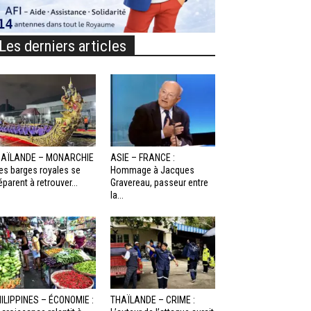
Les derniers articles
HAÏLANDE – MONARCHIE
ASIE – FRANCE :
Les barges royales se
Hommage à Jacques
éparent à retrouver...
Gravereau, passeur entre
la...
ILIPPINES – ÉCONOMIE :
THAÏLANDE – CRIME :