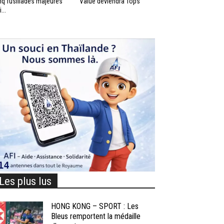
nq fusillades majeures
Value deviendra Tops
...
Les plus lus
HONG KONG – SPORT : Les
Bleus remportent la médaille