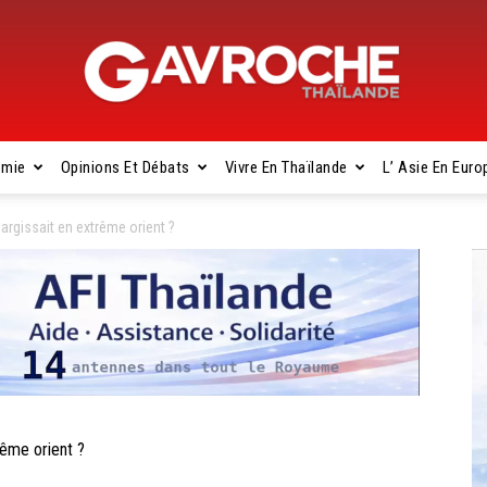
omie
Opinions Et Débats
Vivre En Thaïlande
L’ Asie En Euro
Gavroche
largissait en extrême orient ?
Thaïlande
rême orient ?