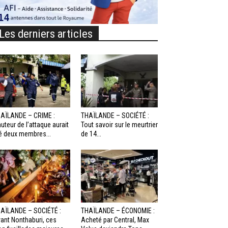
Les derniers articles
AÏLANDE – CRIME :
THAÏLANDE – SOCIÉTÉ :
auteur de l’attaque aurait
Tout savoir sur le meurtrier
é deux membres...
de 14...
AÏLANDE – SOCIÉTÉ :
THAÏLANDE – ÉCONOMIE :
ant Nonthaburi, ces
Acheté par Central, Max