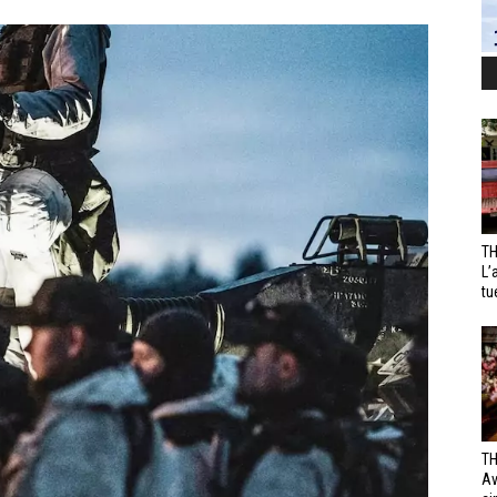
TH
L’
tu
TH
Av