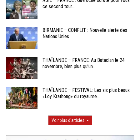
ASIE – FRANCE : Gavroche scrute pour vous
ce second tour...
BIRMANIE – CONFLIT : Nouvelle alerte des
Nations Unies
THAÏLANDE – FRANCE: Au Bataclan le 24
novembre, bien plus qu’un...
THAÏLANDE – FESTIVAL: Les six plus beaux
«Loy Krathong» du royaume...
Voir plus d'articles