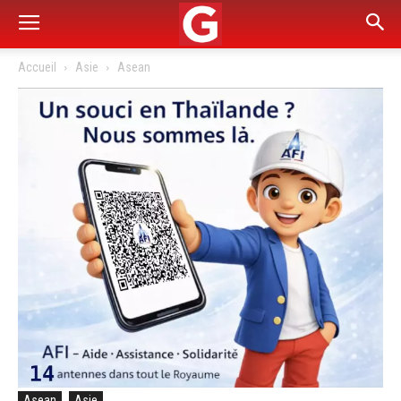
Accueil
Asie
Asean
Asean
Asie