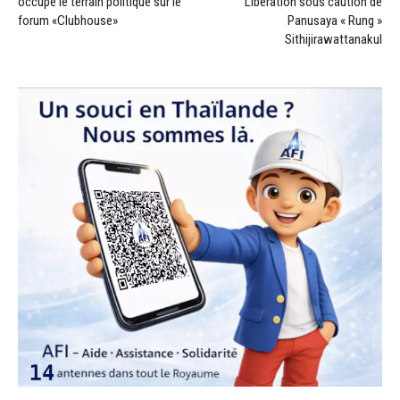
occupe le terrain politique sur le
Libération sous caution de
forum «Clubhouse»
Panusaya « Rung »
Sithijirawattanakul