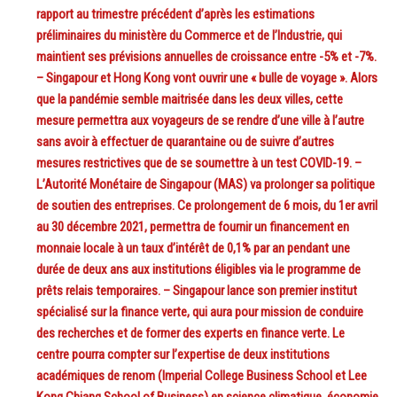
rapport au trimestre précédent d’après les estimations
préliminaires du ministère du Commerce et de l’Industrie, qui
maintient ses prévisions annuelles de croissance entre -5% et -7%.
– Singapour et Hong Kong vont ouvrir une « bulle de voyage ». Alors
que la pandémie semble maitrisée dans les deux villes, cette
mesure permettra aux voyageurs de se rendre d’une ville à l’autre
sans avoir à effectuer de quarantaine ou de suivre d’autres
mesures restrictives que de se soumettre à un test COVID-19. –
L’Autorité Monétaire de Singapour (MAS) va prolonger sa politique
de soutien des entreprises. Ce prolongement de 6 mois, du 1er avril
au 30 décembre 2021, permettra de fournir un financement en
monnaie locale à un taux d’intérêt de 0,1% par an pendant une
durée de deux ans aux institutions éligibles via le programme de
prêts relais temporaires. – Singapour lance son premier institut
spécialisé sur la finance verte, qui aura pour mission de conduire
des recherches et de former des experts en finance verte. Le
centre pourra compter sur l’expertise de deux institutions
académiques de renom (Imperial College Business School et Lee
Kong Chiang School of Business) en science climatique, économie