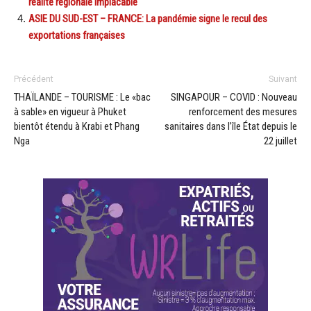
réalité régionale implacable
ASIE DU SUD-EST – FRANCE: La pandémie signe le recul des
exportations françaises
Précédent
Suivant
THAÏLANDE – TOURISME : Le «bac
SINGAPOUR – COVID : Nouveau
à sable» en vigueur à Phuket
renforcement des mesures
bientôt étendu à Krabi et Phang
sanitaires dans l’île État depuis le
Nga
22 juillet