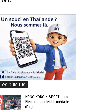
ns une...
Les plus lus
HONG KONG – SPORT : Les
Bleus remportent la médaille
d’argent...