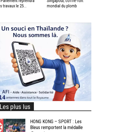
 Parlement reprendra
Singapour, coffre-fort
s travaux le 25...
mondial du plomb
Les plus lus
HONG KONG – SPORT : Les
Bleus remportent la médaille