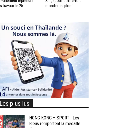
 Parlement reprendra
Singapour, coffre-fort
s travaux le 25...
mondial du plomb
Les plus lus
HONG KONG – SPORT : Les
Bleus remportent la médaille