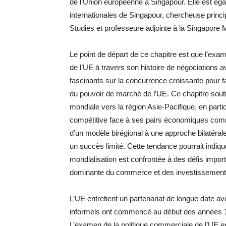
de l’Union européenne à Singapour. Elle est égal
internationales de Singapour, chercheuse princip
Studies et professeure adjointe à la Singapore
Le point de départ de ce chapitre est que l’exam
de l’UE à travers son histoire de négociation
fascinants sur la concurrence croissante pour f
du pouvoir de marché de l’UE. Ce chapitre sou
mondiale vers la région Asie-Pacifique, en partic
compétitive face à ses pairs économiques comm
d’un modèle birégional à une approche bilatéra
un succès limité. Cette tendance pourrait indique
mondialisation est confrontée à des défis import
dominante du commerce et des investissement
L’UE entretient un partenariat de longue date a
informels ont commencé au début des années 197
L’examen de la politique commerciale de l’UE 