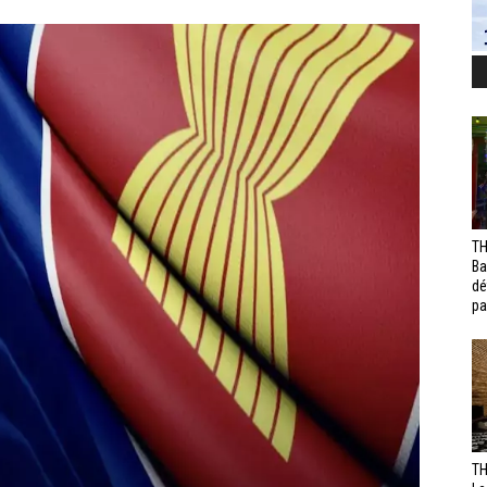
TH
Ba
dé
pa
TH