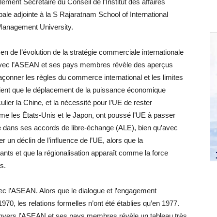
ement Secrétaire du Conseil de l’Institut des affaires
ale adjointe à la S Rajaratnam School of International
 Management University.
en de l’évolution de la stratégie commerciale internationale
s avec l’ASEAN et ses pays membres révèle des aperçus
açonner les règles du commerce international et les limites
tient que le déplacement de la puissance économique
ulier la Chine, et la nécessité pour l’UE de rester
e les États-Unis et le Japon, ont poussé l’UE à passer
le dans ses accords de libre-échange (ALE), bien qu’avec
r un déclin de l’influence de l’UE, alors que la
ants et que la régionalisation apparaît comme la force
s.
vec l’ASEAN. Alors que le dialogue et l’engagement
0, les relations formelles n’ont été établies qu’en 1977.
envers l’ASEAN et ses pays membres révèle un tableau très