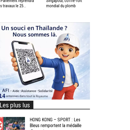
 Parlement reprendra
Singapour, coffre-fort
s travaux le 25...
mondial du plomb
Les plus lus
HONG KONG – SPORT : Les
Bleus remportent la médaille