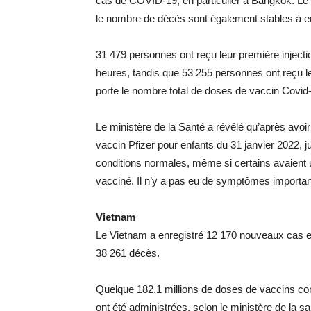
cas de COVID-19, en particulier à Bangkok. L
le nombre de décès sont également stables à en
31 479 personnes ont reçu leur première injecti
heures, tandis que 53 255 personnes ont reçu le
porte le nombre total de doses de vaccin Covid
Le ministère de la Santé a révélé qu’après avoi
vaccin Pfizer pour enfants du 31 janvier 2022, j
conditions normales, même si certains avaient un
vacciné. Il n’y a pas eu de symptômes important
Vietnam
Le Vietnam a enregistré 12 170 nouveaux cas et 1
38 261 décès.
Quelque 182,1 millions de doses de vaccins cont
ont été administrées, selon le ministère de la sa