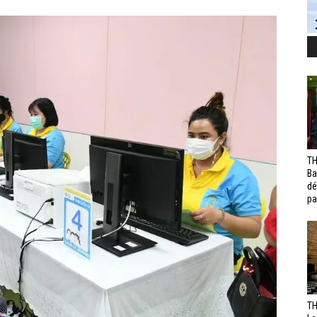
TH
Ba
dé
pa
TH