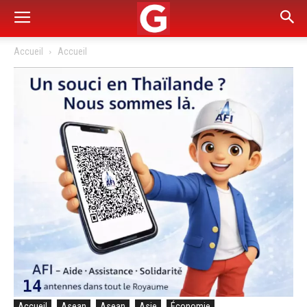
Accueil
Accueil
Accueil
Asean
Asean
Asie
Économie