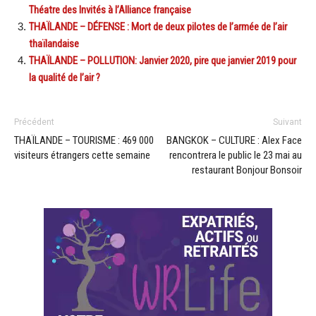
Théatre des Invités à l’Alliance française
THAÏLANDE – DÉFENSE : Mort de deux pilotes de l’armée de l’air
thaïlandaise
THAÏLANDE – POLLUTION: Janvier 2020, pire que janvier 2019 pour
la qualité de l’air ?
Précédent
Suivant
THAÏLANDE – TOURISME : 469 000
BANGKOK – CULTURE : Alex Face
visiteurs étrangers cette semaine
rencontrera le public le 23 mai au
restaurant Bonjour Bonsoir