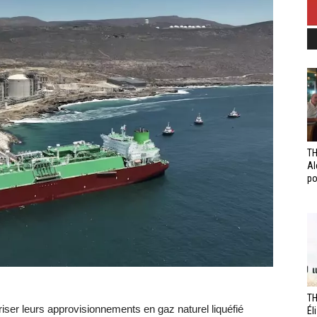
TH
Al
po
TH
iser leurs approvisionnements en gaz naturel liquéfié
Él