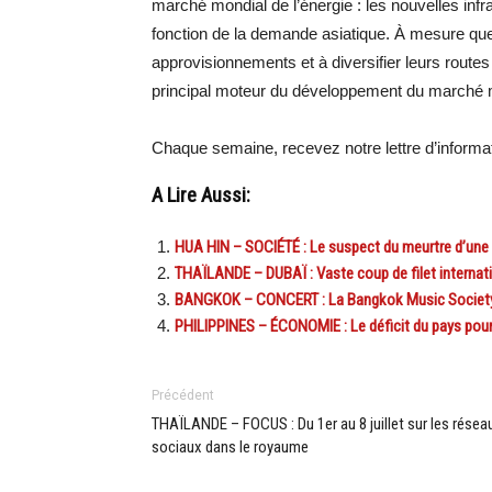
marché mondial de l’énergie : les nouvelles in
fonction de la demande asiatique. À mesure que 
approvisionnements et à diversifier leurs route
principal moteur du développement du marché mo
Chaque semaine, recevez notre lettre d’inform
A Lire Aussi:
HUA HIN – SOCIÉTÉ : Le suspect du meurtre d’une 
THAÏLANDE – DUBAÏ : Vaste coup de filet internat
BANGKOK – CONCERT : La Bangkok Music Society c
PHILIPPINES – ÉCONOMIE : Le déficit du pays pou
Précédent
THAÏLANDE – FOCUS : Du 1er au 8 juillet sur les résea
sociaux dans le royaume