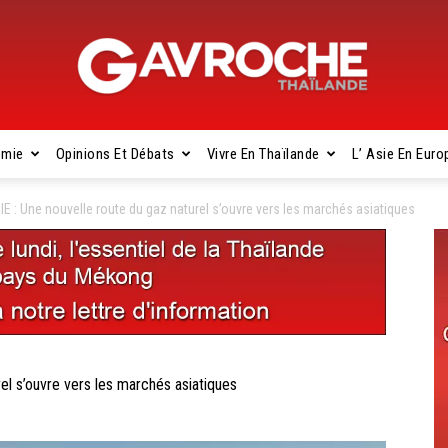
omie
Opinions Et Débats
Vivre En Thaïlande
L’ Asie En Euro
Gavroche
E : Une nouvelle route du gaz naturel s’ouvre vers les marchés asiatiques
Thaïlande
el s’ouvre vers les marchés asiatiques