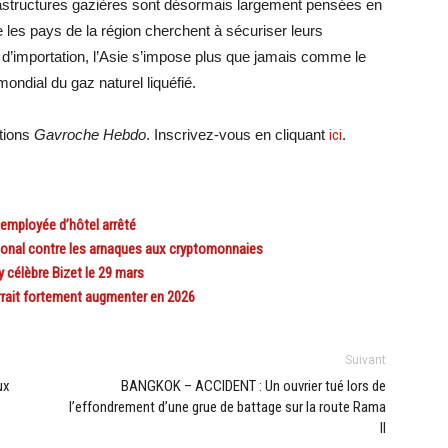
frastructures gazières sont désormais largement pensées en
les pays de la région cherchent à sécuriser leurs
s d’importation, l’Asie s’impose plus que jamais comme le
ndial du gaz naturel liquéfié.
ations
Gavroche Hebdo
. Inscrivez-vous en cliquant
ici
.
employée d’hôtel arrêté
ional contre les arnaques aux cryptomonnaies
élèbre Bizet le 29 mars
rrait fortement augmenter en 2026
Suivant
ux
BANGKOK – ACCIDENT : Un ouvrier tué lors de
l’effondrement d’une grue de battage sur la route Rama
II