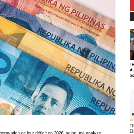
TH
Al
po
TH
Él
ggravation de leur déficit en 2026, selon une analyse