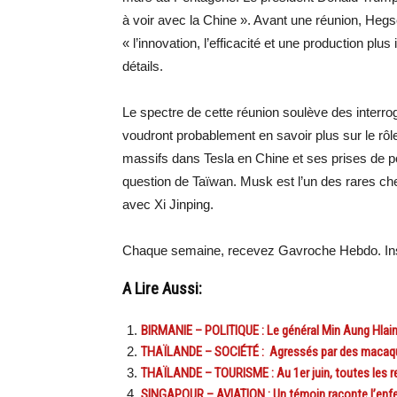
à voir avec la Chine ». Avant une réunion, Hegse
« l’innovation, l’efficacité et une production plus
détails.
Le spectre de cette réunion soulève des interrog
voudront probablement en savoir plus sur le r
massifs dans Tesla en Chine et ses prises de p
question de Taïwan. Musk est l’un des rares che
avec Xi Jinping.
Chaque semaine, recevez Gavroche Hebdo. Ins
A Lire Aussi:
BIRMANIE – POLITIQUE : Le général Min Aung Hlain
THAÏLANDE – SOCIÉTÉ : Agressés par des macaqu
THAÏLANDE – TOURISME : Au 1er juin, toutes les r
SINGAPOUR – AVIATION : Un témoin raconte l’enfer