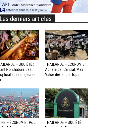
Les derniers articles
AÏLANDE – SOCIÉTÉ :
THAÏLANDE – ÉCONOMIE :
ant Nonthaburi, ces
Acheté par Central, Max
nq fusillades majeures
Value deviendra Tops
...
INE – ÉCONOMIE : Pour
THAÏLANDE – SOCIÉTÉ :