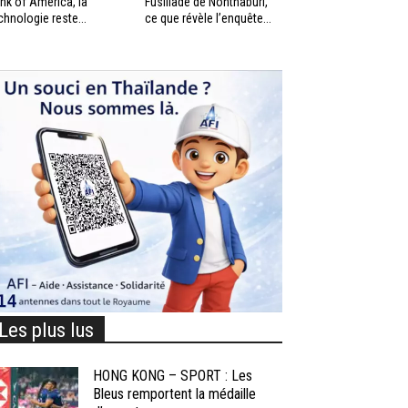
nk of America, la
Fusillade de Nonthaburi,
chnologie reste...
ce que révèle l’enquête...
Les plus lus
HONG KONG – SPORT : Les
Bleus remportent la médaille