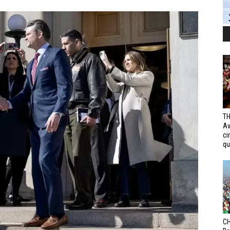
TH
Av
ci
qui
CH