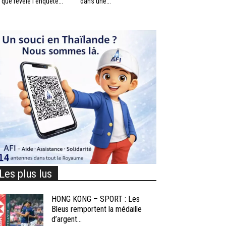
 que révèle l’enquête...
dans une...
Les plus lus
HONG KONG – SPORT : Les
Bleus remportent la médaille
d’argent...