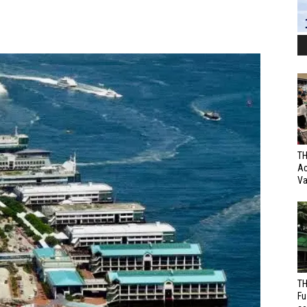
TH
Ac
Va
TH
Fu