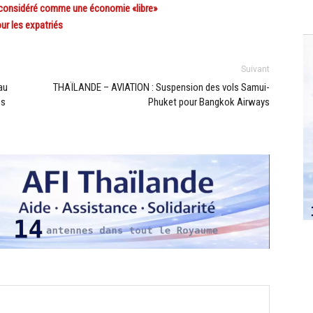
 considéré comme une économie «libre»
our les expatriés
Suivant
au
THAÏLANDE – AVIATION : Suspension des vols Samui-
es
Phuket pour Bangkok Airways