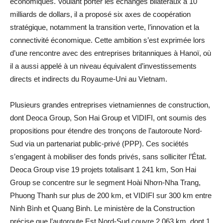
économiques. Voulant porter les échanges bilatéraux à 10
milliards de dollars, il a proposé six axes de coopération
stratégique, notamment la transition verte, l’innovation et la
connectivité économique. Cette ambition s’est exprimée lors
d’une rencontre avec des entreprises britanniques à Hanoï, où
il a aussi appelé à un niveau équivalent d’investissements
directs et indirects du Royaume-Uni au Vietnam.
Plusieurs grandes entreprises vietnamiennes de construction,
dont Deoca Group, Son Hai Group et VIDIFI, ont soumis des
propositions pour étendre des tronçons de l’autoroute Nord-
Sud via un partenariat public-privé (PPP). Ces sociétés
s’engagent à mobiliser des fonds privés, sans solliciter l’État.
Deoca Group vise 19 projets totalisant 1 241 km, Son Hai
Group se concentre sur le segment Hoài Nhơn-Nha Trang,
Phuong Thanh sur plus de 200 km, et VIDIFI sur 300 km entre
Ninh Bình et Quang Binh. Le ministère de la Construction
précise que l’autoroute Est Nord-Sud couvre 2 063 km, dont 1