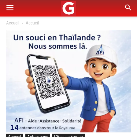
Accueil
Accueil
Accueil
Autres pays
L'Asie en Europe