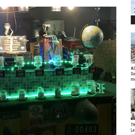
AS
Si
mo
TH
Le