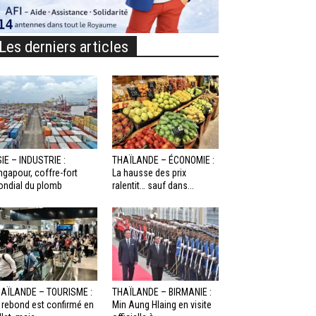
Les derniers articles
IE – INDUSTRIE :
THAÏLANDE – ÉCONOMIE :
ngapour, coffre-fort
La hausse des prix
ndial du plomb
ralentit… sauf dans...
AÏLANDE – TOURISME :
THAÏLANDE – BIRMANIE :
 rebond est confirmé en
Min Aung Hlaing en visite