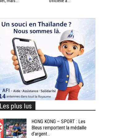
llet, mais...
officielle à...
Les plus lus
HONG KONG – SPORT : Les
Bleus remportent la médaille
d’argent...