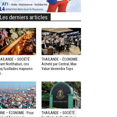
Les derniers articles
AÏLANDE – SOCIÉTÉ :
THAÏLANDE – ÉCONOMIE :
ant Nonthaburi, ces
Acheté par Central, Max
nq fusillades majeures
Value deviendra Tops
...
INE – ÉCONOMIE : Pour
THAÏLANDE – SOCIÉTÉ :