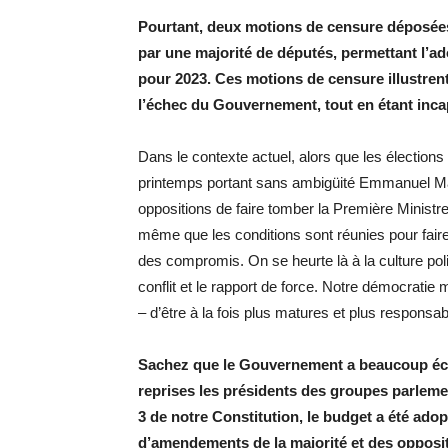
Pourtant, deux motions de censure déposées 
par une majorité de députés, permettant l’ado
pour 2023. Ces motions de censure illustrent
l’échec du Gouvernement, tout en étant inca
Dans le contexte actuel, alors que les élections 
printemps portant sans ambigüité Emmanuel Mac
oppositions de faire tomber la Première Ministre
même que les conditions sont réunies pour fair
des compromis. On se heurte là à la culture poli
conflit et le rapport de force. Notre démocrati
– d’être à la fois plus matures et plus responsab
Sachez que le Gouvernement a beaucoup écou
reprises les présidents des groupes parlement
3 de notre Constitution, le budget a été ado
d’amendements de la majorité et des oppositi