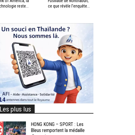
nk of America, la
Fusillade de Nonthaburi,
chnologie reste...
ce que révèle l’enquête...
Les plus lus
HONG KONG – SPORT : Les
Bleus remportent la médaille