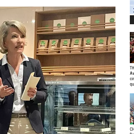
TH
Av
ci
qui
CH