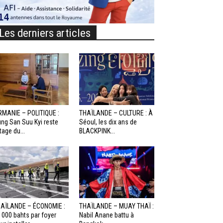
Les derniers articles
RMANIE – POLITIQUE :
THAÏLANDE – CULTURE : À
ng San Suu Kyi reste
Séoul, les dix ans de
otage du...
BLACKPINK...
AÏLANDE – ÉCONOMIE :
THAÏLANDE – MUAY THAÏ :
 000 bahts par foyer
Nabil Anane battu à