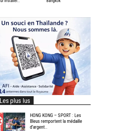
ur installer...
Bangkok
Les plus lus
HONG KONG – SPORT : Les
Bleus remportent la médaille
d’argent...