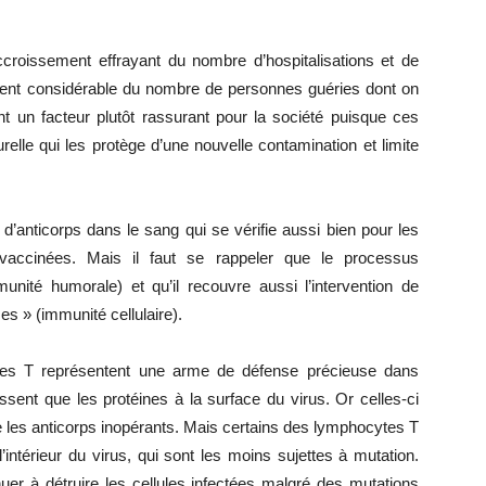
roissement effrayant du nombre d’hospitalisations et de
ment considérable du nombre de personnes guéries dont on
nt un facteur plutôt rassurant pour la société puisque ces
lle qui les protège d’une nouvelle contamination et limite
’anticorps dans le sang qui se vérifie aussi bien pour les
accinées. Mais il faut se rappeler que le processus
unité humorale) et qu’il recouvre aussi l’intervention de
es » (immunité cellulaire).
tes T représentent une arme de défense précieuse dans
ssent que les protéines à la surface du virus. Or celles-ci
e les anticorps inopérants. Mais certains des lymphocytes T
intérieur du virus, qui sont les moins sujettes à mutation.
uer à détruire les cellules infectées malgré des mutations