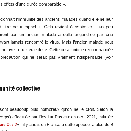
es effets d’une durée comparable ».
econnaît l’immunité des anciens malades quand elle ne leur
titre de « rappel ». Cela revient à assimiler – un peu
llement par un ancien malade à celle engendrée par une
yant jamais rencontré le virus. Mais l’ancien malade peut
, même avec une seule dose. Cette dose unique recommandée
écaution qui ne serait pas vraiment indispensable (voir
unité collective
ont beaucoup plus nombreux qu’on ne le croit. Selon la
rps) effectuée par l’Institut Pasteur en avril 2021, intitulée
Sars-Cov-2
« , il y aurait en France à cette époque-là plus de 9