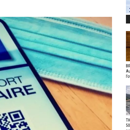
BI
Au
l’
TH
50