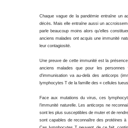
Chaque vague de la pandémie entraîne un acc
décès. Mais elle entraîne aussi un accroisse
parle beaucoup moins alors qu’elles constitue
anciens malades ont acquis une immunité nature
leur contagiosité.
Une preuve de cette immunité est la présence d
anciens malades que pour les personnes v
d’immunisation va au-delà des anticorps (imm
lymphocytes T de la famille des « cellules tueus
Face aux mutations du virus, ces lymphocy
l’immunité naturelle. Les anticorps ne reconnai
sont les plus susceptibles de muter et de rendr
sont capables de reconnaître des protéines à l’
Ces lymphocytes T peuvent, de ce fait, contin