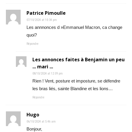
Patrice Pimoulle
07/10/2024 at 10:34 pm
Les annnonces d »Emmanuel Macron, ca change
quoi?
Répondre
Les annonces faites à Benjamin un peu
... mari ...
08/10/2024 at 12:09 pm
Rien ! Vent, posture et imposture, se défendre
les bras liés, sainte Blandine et les lions…
Répondre
Hugo
06/10/2024 at 5:46 am
Bonjour,