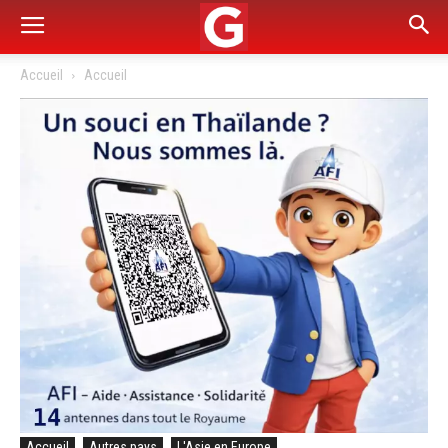
Accueil
Accueil
Accueil
Autres pays
L'Asie en Europe