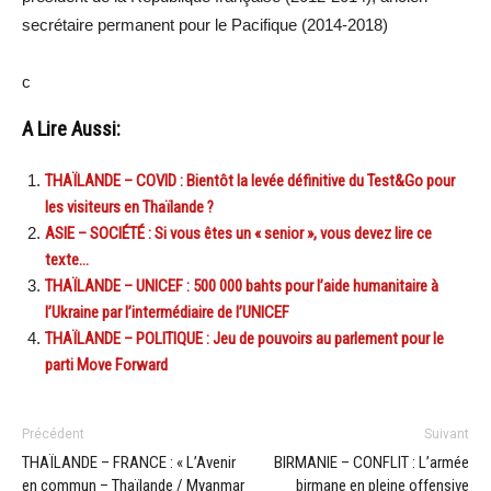
secrétaire permanent pour le Pacifique (2014-2018)
c
A Lire Aussi:
THAÏLANDE – COVID : Bientôt la levée définitive du Test&Go pour
les visiteurs en Thaïlande ?
ASIE – SOCIÉTÉ : Si vous êtes un « senior », vous devez lire ce
texte…
THAÏLANDE – UNICEF : 500 000 bahts pour l’aide humanitaire à
l’Ukraine par l’intermédiaire de l’UNICEF
THAÏLANDE – POLITIQUE : Jeu de pouvoirs au parlement pour le
parti Move Forward
Précédent
Suivant
THAÏLANDE – FRANCE : « L’Avenir
BIRMANIE – CONFLIT : L’armée
en commun – Thaïlande / Myanmar
birmane en pleine offensive