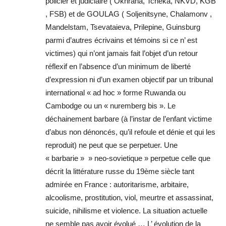
policier et judiciaire ( Okhrana, Tcheka, NKVD, KGB
, FSB) et de GOULAG ( Soljenitsyne, Chalamonv ,
Mandelstam, Tsevataieva, Prilepine, Guinsburg
parmi d’autres écrivains et témoins si ce n’ est
victimes) qui n’ont jamais fait l’objet d’un retour
réflexif en l’absence d’un minimum de liberté
d’expression ni d’un examen objectif par un tribunal
international « ad hoc » forme Ruwanda ou
Cambodge ou un « nuremberg bis ». Le
déchainement barbare (à l’instar de l’enfant victime
d’abus non dénoncés, qu’il refoule et dénie et qui les
reproduit) ne peut que se perpetuer. Une
« barbarie » » neo-sovietique » perpetue celle que
décrit la littérature russe du 19ème siècle tant
admirée en France : autoritarisme, arbitaire,
alcoolisme, prostitution, viol, meurtre et assassinat,
suicide, nihilisme et violence. La situation actuelle
ne semble pas avoir évolué … L’ évolution de la