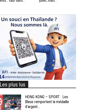
lentit… sauf dans...
juillet, mais...
Les plus lus
HONG KONG – SPORT : Les
Bleus remportent la médaille
d’argent...