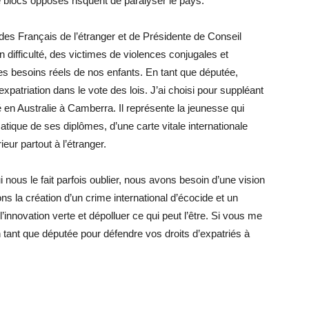
re blocs opposés risquent de paralyser le pays.
des Français de l’étranger et de Présidente de Conseil
en difficulté, des victimes de violences conjugales et
les besoins réels de nos enfants. En tant que députée,
expatriation dans le vote des lois. J’ai choisi pour suppléant
é en Australie à Camberra. Il représente la jeunesse qui
ique de ses diplômes, d’une carte vitale internationale
ur partout à l’étranger.
 nous le fait parfois oublier, nous avons besoin d’une vision
s la création d’un crime international d’écocide et un
innovation verte et dépolluer ce qui peut l’être. Si vous me
n tant que députée pour défendre vos droits d’expatriés à