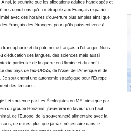
e. Ainsi, je souhaite que les allocations adultes handicapés et
 mêmes conditions qu’en métropole aux Français expatriés.
imité avec des horaires d’ouverture plus amples ainsi que
 des Français des étrangers pour qu’ils puissent venir à
la francophonie et du patrimoine français à l’étranger. Nous
ieu d’éducation des langues, des sciences mais aussi
exte particulier de la guerre en Ukraine et du conflit
ence des pays de l’ex-URSS, de l’Asie, de l’Amérique et de
é. Je soutiendrai une autonomie stratégique pour l’Europe
ement des tensions.
gie ! et soutenue par Les Écologistes du MEI ainsi que par
 sein du groupe Horizons, j’œuvrerai en faveur d’un haut
nimal, de l’Europe, de la souveraineté alimentaire avec la
tisans, ce qui est plus que jamais nécessaire dans le