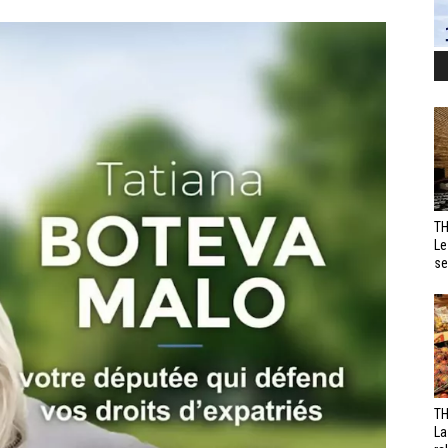
TH
Le
se
TH
La