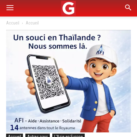
Accueil
Accueil
Accueil
Autres pays
L'Asie en Europe