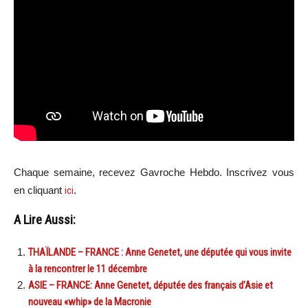
Chaque semaine, recevez Gavroche Hebdo. In
scri
vez vous
en cliquant
ici
.
A Lire Aussi:
THAÏLANDE – FRANCE : Anne Genetet, une députée qui vous invite
à la rencontrer le 11 décembre
ASIE – FRANCE: Anne Genetet, députée des français d’Asie et
nouveau «whip» de la Macronie