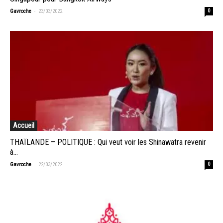
-
Gavroche
23/03/2022
0
Accueil
THAÏLANDE – POLITIQUE : Qui veut voir les Shinawatra revenir
à...
-
Gavroche
22/03/2022
0