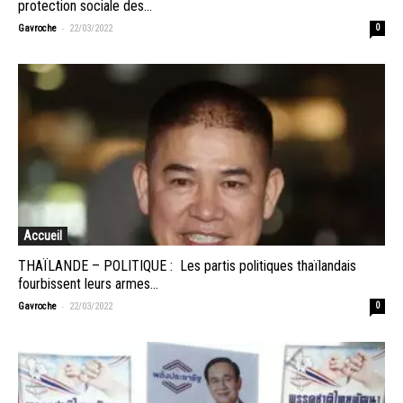
protection sociale des...
-
Gavroche
22/03/2022
0
Accueil
THAÏLANDE – POLITIQUE : Les partis politiques thaïlandais
fourbissent leurs armes...
-
Gavroche
22/03/2022
0