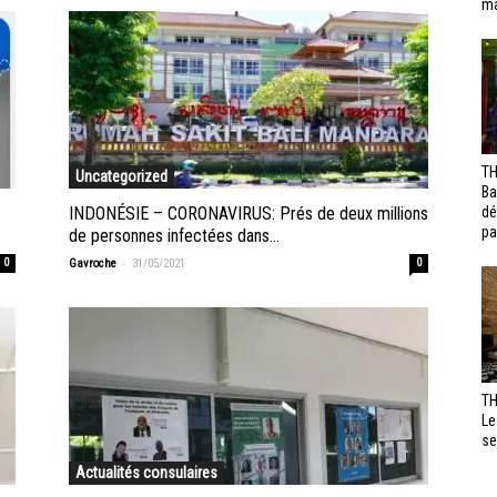
ma
TH
Uncategorized
Ba
INDONÉSIE – CORONAVIRUS: Prés de deux millions
dé
pa
de personnes infectées dans...
-
0
Gavroche
31/05/2021
0
TH
Le
se
Actualités consulaires