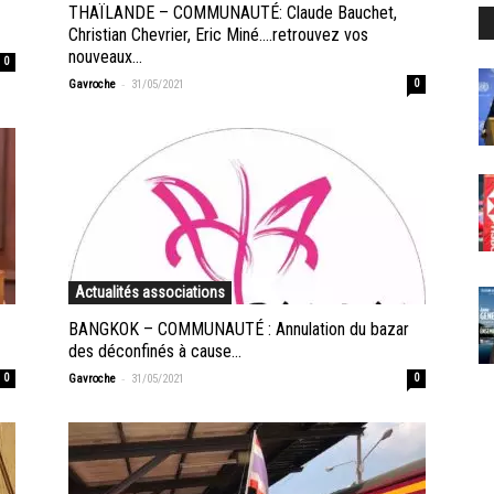
THAÏLANDE – COMMUNAUTÉ: Claude Bauchet,
Christian Chevrier, Eric Miné….retrouvez vos
nouveaux...
0
-
Gavroche
31/05/2021
0
Actualités associations
BANGKOK – COMMUNAUTÉ : Annulation du bazar
des déconfinés à cause...
-
0
Gavroche
31/05/2021
0