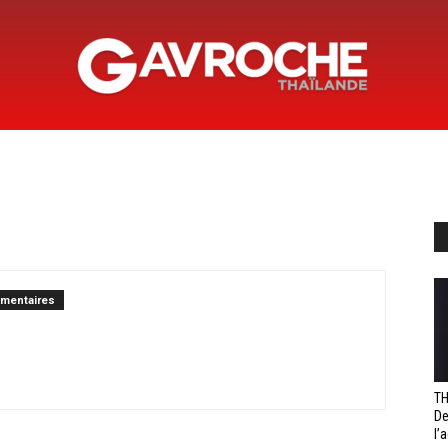
Gavroche
Thaïlande
mentaires
TH
De
l’