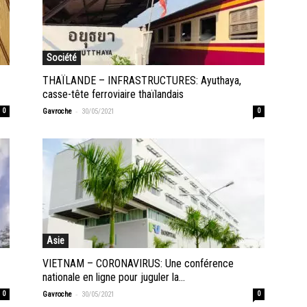
Société
THAÏLANDE – INFRASTRUCTURES: Ayuthaya,
casse-tête ferroviaire thaïlandais
-
0
Gavroche
30/05/2021
0
Asie
VIETNAM – CORONAVIRUS: Une conférence
nationale en ligne pour juguler la...
-
0
Gavroche
30/05/2021
0