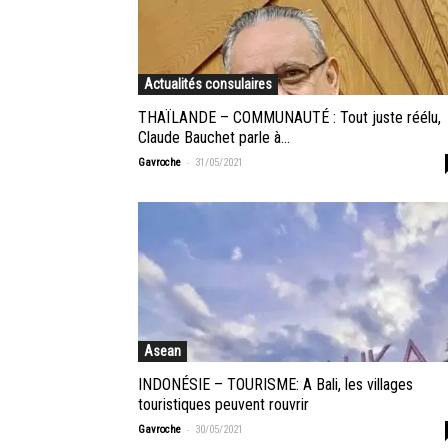
Actualités consulaires
THAÏLANDE – COMMUNAUTÉ : Tout juste réélu,
Claude Bauchet parle à...
-
Gavroche
31/05/2021
Asean
INDONÉSIE – TOURISME: A Bali, les villages
touristiques peuvent rouvrir
-
Gavroche
30/05/2021