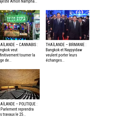
jesté Arnon Nampha...
AÏLANDE – CANNABIS :
THAÏLANDE – BIRMANIE :
ngkok veut
Bangkok et Naypyidaw
finitivement tourner la
veulent porter leurs
ge de...
échanges...
AÏLANDE – POLITIQUE :
 Parlement reprendra
s travaux le 25...