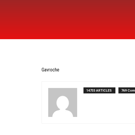
Gavroche
14733 ARTICLES
769 Com