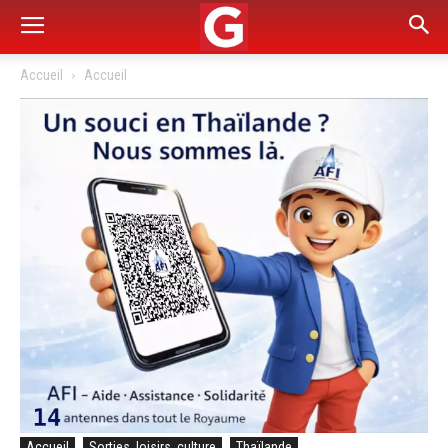
Accueil
Accueil
Accueil
Sorties, loisirs, culture
Thaïlande