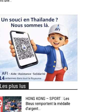
ns une...
Les plus lus
HONG KONG – SPORT : Les
Bleus remportent la médaille
d’argent...