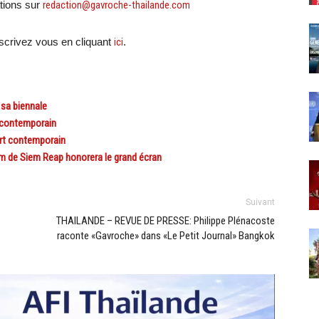
tions sur
redaction@gavroche-thailande.com
crivez vous en cliquant
ici
.
sa biennale
 contemporain
rt contemporain
m de Siem Reap honorera le grand écran
Suivant
THAILANDE – REVUE DE PRESSE: Philippe Plénacoste
raconte «Gavroche» dans «Le Petit Journal» Bangkok