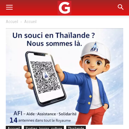
Accueil
Accueil
Accueil
Sorties, loisirs, culture
Thaïlande