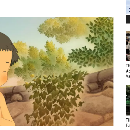
TH
Ac
Va
TH
Fu