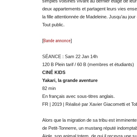
simples voisines vivant au dernier étage de leur
deux appartements et partagent leurs vies ens
la fille attentionnée de Madeleine. Jusqu’au jou
Tout public.
[
Bande annonce
]
SÉANCE : Sam 22 Jan 14h
120 B Plein tarif / 60 B (membres et étudiants)
CINÉ KIDS
Yakari, la grande aventure
82 min
En français avec sous-titres anglais.
FR | 2019 | Réalisé par Xavier Giacometti et T
Alors que la migration de sa tribu est imminente,
de Petit-Tonnerre, un mustang réputé indomptab
Aigle, son animal totem, de qui il recevra une 