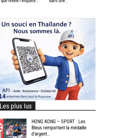
 que révèle l’enquête...
dans une...
Les plus lus
HONG KONG – SPORT : Les
Bleus remportent la médaille
d’argent...