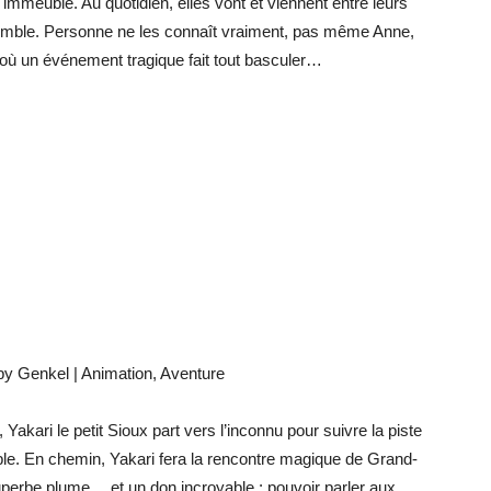
 immeuble. Au quotidien, elles vont et viennent entre leurs
emble. Personne ne les connaît vraiment, pas même Anne,
r où un événement tragique fait tout basculer…
oby Genkel | Animation, Aventure
 Yakari le petit Sioux part vers l’inconnu pour suivre la piste
le. En chemin, Yakari fera la rencontre magique de Grand-
superbe plume… et un don incroyable : pouvoir parler aux