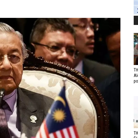
TH
Al
po
TH