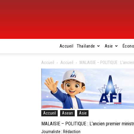
Accueil
Thaïlande
Asie
Écon
Accueil
Accueil
MALAISIE – POLITIQUE : L’ancie
Accueil
Asean
Asie
MALAISIE – POLITIQUE : L’ancien premier ministr
Journaliste : Rédaction