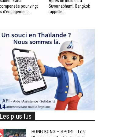
isabeth Zana
Après un incident à
compensée pour vingt
Suvarnabhumi, Bangkok
s d’engagement...
rappelle...
Les plus lus
HONG KONG – SPORT : Les