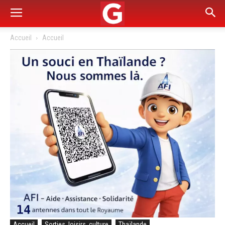
Accueil
Accueil
Accueil
Sorties, loisirs, culture
Thaïlande