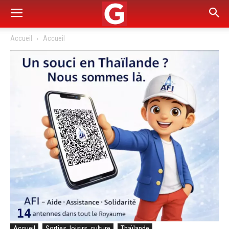
Accueil
Accueil
Accueil
Sorties, loisirs, culture
Thaïlande