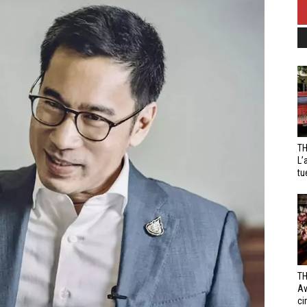
TH
L’
tu
TH
Av
ci