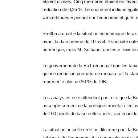
étaient divisés. Cinq membres étaient en faveur
réduction de 0,25 %. Le document indique égal
« incertitudes » pesant sur l’économie et qu’ils é
Srettha a qualifié la situation économique de «
avant la date prévue du 10 avril. Il souhaite ob
numérique, mais M. Sethaput conteste l’existen
Le gouverneur de la BoT reconnaît que les taux d
qu’une réduction prématurée menacerait la stabi
représente plus de 90 % du PIB.
Les analystes ne s’attendent pas à ce que la Bo
assouplissement de la politique monétaire en av
de 100 points de base cette année, ramenant le 
La situation actuelle crée un dilemme pour la BoT
faiblesse de l’économie et la nécessité de main