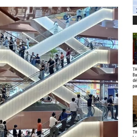
TH
Ba
dé
pa
TH