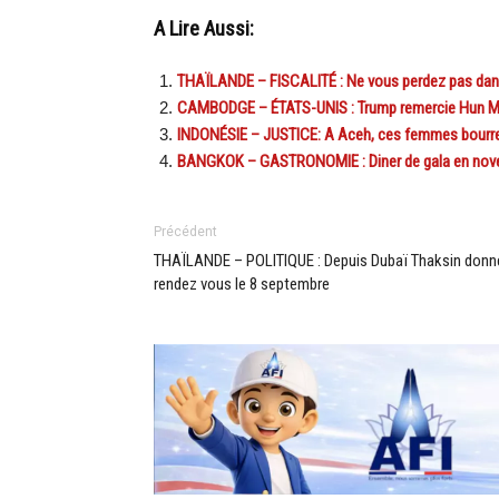
A Lire Aussi:
THAÏLANDE – FISCALITÉ : Ne vous perdez pas dans 
CAMBODGE – ÉTATS-UNIS : Trump remercie Hun Ma
INDONÉSIE – JUSTICE: A Aceh, ces femmes bourre
BANGKOK – GASTRONOMIE : Diner de gala en nove
Précédent
THAÏLANDE – POLITIQUE : Depuis Dubaï Thaksin donn
rendez vous le 8 septembre