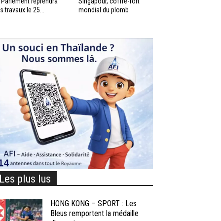
 Parlement reprendra
Singapour, coffre-fort
s travaux le 25...
mondial du plomb
Les plus lus
HONG KONG – SPORT : Les
Bleus remportent la médaille