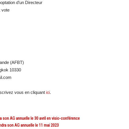
ooptation d’un Directeur
 vote
̈lande (AFBT)
ngkok 10330
ail.com
crivez vous en cliquant
ici
.
on AG annuelle le 30 avril en visio-conférence
a son AG annuelle le 11 mai 2023