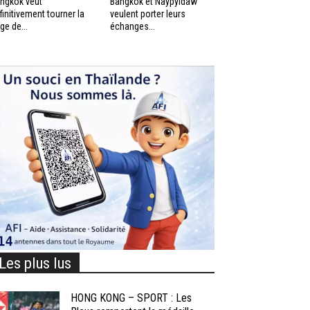
ngkok veut
Bangkok et Naypyidaw
finitivement tourner la
veulent porter leurs
ge de...
échanges...
Les plus lus
HONG KONG – SPORT : Les