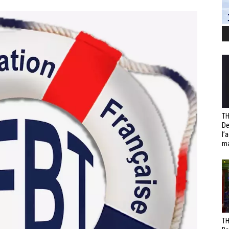
TH
De
l’
ma
TH