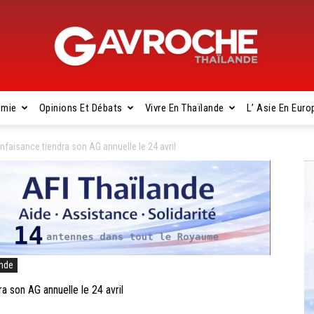
omie
Opinions Et Débats
Vivre En Thaïlande
L’ Asie En Euro
Gavroche
isance tiendra son AG annuelle le 24 avril
Thaïlande
ande
son AG annuelle le 24 avril