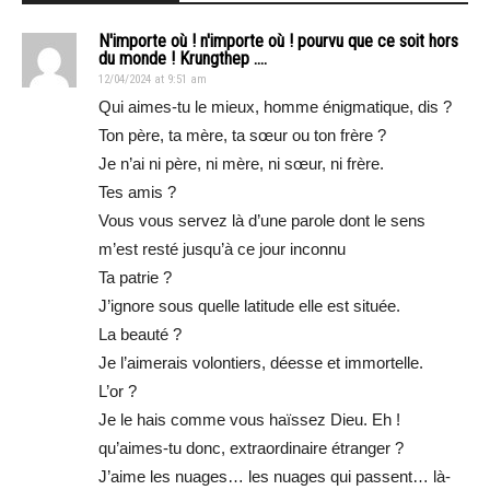
N'importe où ! n'importe où ! pourvu que ce soit hors
du monde ! Krungthep ....
12/04/2024 at 9:51 am
Qui aimes-tu le mieux, homme énigmatique, dis ?
Ton père, ta mère, ta sœur ou ton frère ?
Je n’ai ni père, ni mère, ni sœur, ni frère.
Tes amis ?
Vous vous servez là d’une parole dont le sens
m’est resté jusqu’à ce jour inconnu
Ta patrie ?
J’ignore sous quelle latitude elle est située.
La beauté ?
Je l’aimerais volontiers, déesse et immortelle.
L’or ?
Je le hais comme vous haïssez Dieu. Eh !
qu’aimes-tu donc, extraordinaire étranger ?
J’aime les nuages… les nuages qui passent… là-