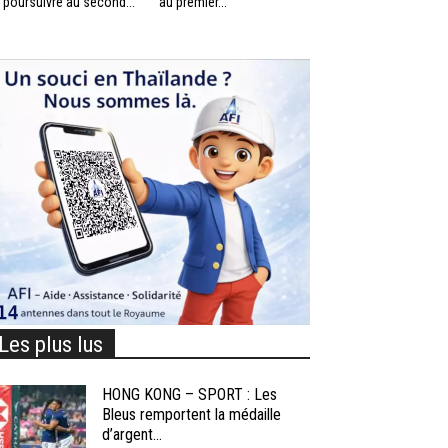
 poursuivre au second...
au premier...
Les plus lus
HONG KONG – SPORT : Les
Bleus remportent la médaille
d’argent...