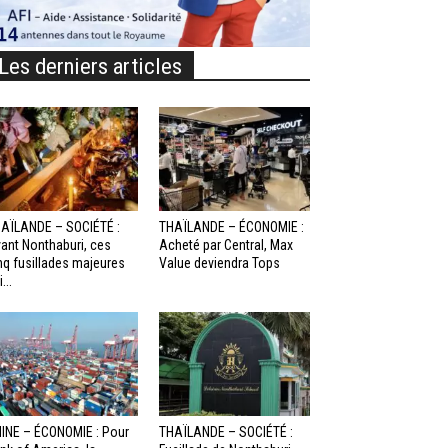
Les derniers articles
AÏLANDE – SOCIÉTÉ :
THAÏLANDE – ÉCONOMIE :
ant Nonthaburi, ces
Acheté par Central, Max
nq fusillades majeures
Value deviendra Tops
...
INE – ÉCONOMIE : Pour
THAÏLANDE – SOCIÉTÉ :