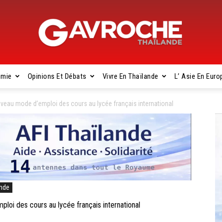
omie
Opinions Et Débats
Vivre En Thaïlande
L’ Asie En Euro
Gavroche
u mode d’emploi des cours au lycée français international
Thaïlande
ande
 des cours au lycée français international