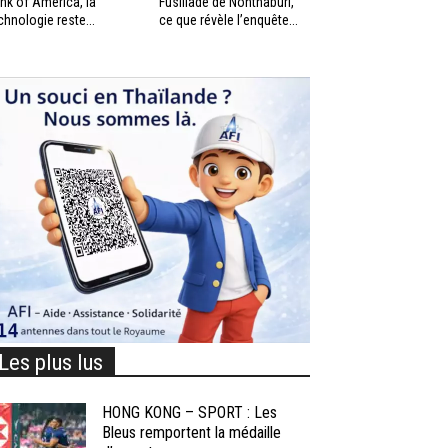
nk of America, la
Fusillade de Nonthaburi,
chnologie reste...
ce que révèle l’enquête...
Les plus lus
HONG KONG – SPORT : Les
Bleus remportent la médaille