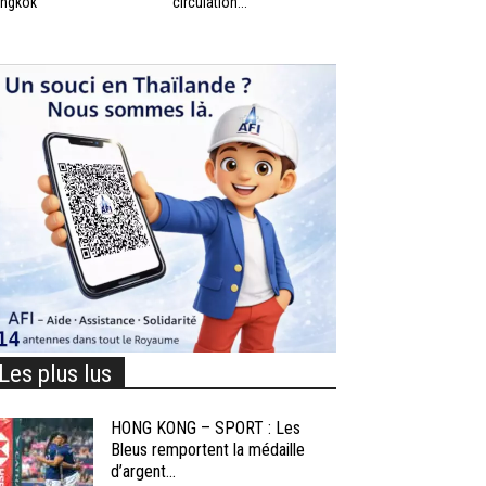
ngkok
circulation...
Les plus lus
HONG KONG – SPORT : Les
Bleus remportent la médaille
d’argent...