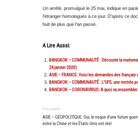
Un arrêté, promulgué le 25 mai, indique en paral
l’étranger homologués à ce jour. D’après ce d
huit de plus que l’an passé.
A Lire Aussi:
BANGKOK – COMMUNAUTÉ : Découvrir la maternelle 
24 janvier 2020)
ASIE – FRANCE: Voici les demandes des français d
BANGKOK – COMMUNAUTÉ : L’UFE, une rentrée pour
BANGKOK – CORONAVIRUS: A quoi va ressembler l
Précédent
ASIE – GÉOPOLITIQUE: Oui, le risque d’une future guer
entre la Chine et les États-Unis est réel