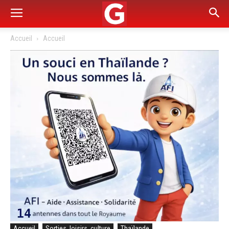
Accueil
Accueil
Accueil
Sorties, loisirs, culture
Thaïlande