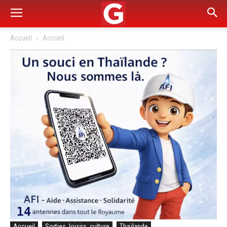
Accueil
Accueil
Accueil
Sorties, loisirs, culture
Thaïlande