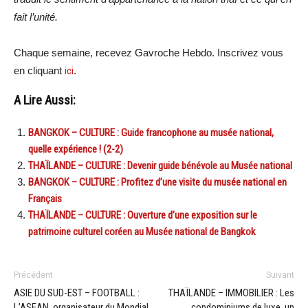
fait l
’
unit
é.
Chaque semaine, recevez Gavroche Hebdo. Inscrivez vous
en cliquant
ici
.
A Lire Aussi:
BANGKOK – CULTURE : Guide francophone au musée national,
quelle expérience ! (2-2)
THAÏLANDE – CULTURE : Devenir guide bénévole au Musée national
BANGKOK – CULTURE : Profitez d’une visite du musée national en
Français
THAÏLANDE – CULTURE : Ouverture d’une exposition sur le
patrimoine culturel coréen au Musée national de Bangkok
Précédent
Suivant
ASIE DU SUD-EST – FOOTBALL :
THAÏLANDE – IMMOBILIER : Les
L’ASEAN, organisateur du Mondial
condominiums de luxe, un