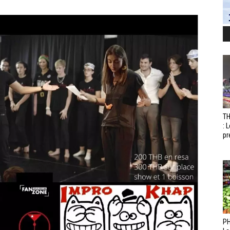
T
: 
pr
PH