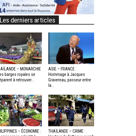
Les derniers articles
HAÏLANDE – MONARCHIE
ASIE – FRANCE :
Les barges royales se
Hommage à Jacques
éparent à retrouver...
Gravereau, passeur entre
la...
ILIPPINES – ÉCONOMIE :
THAÏLANDE – CRIME :