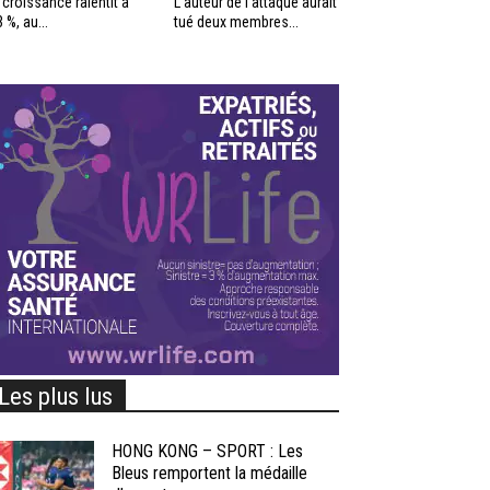
 croissance ralentit à
L’auteur de l’attaque aurait
3 %, au...
tué deux membres...
Les plus lus
HONG KONG – SPORT : Les
Bleus remportent la médaille