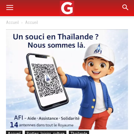
Accueil
Accueil
Accueil
Sorties, loisirs, culture
Thaïlande